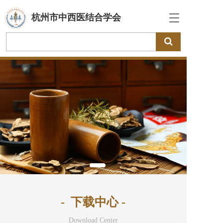
杭州市中西医结合学会
T
o
g
g
l
e
n
a
v
i
g
a
t
i
o
n
-  下载中心 -
Download Center