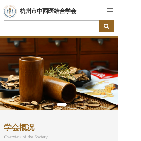
杭州市中西医结合学会
T
o
g
g
l
e
n
a
v
i
g
a
t
i
o
n
学会概况
Overview of the Society