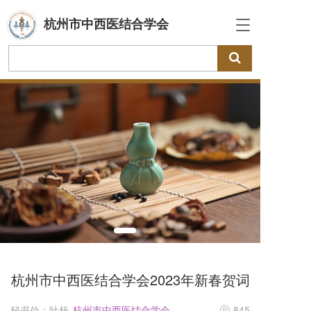
杭州市中西医结合学会
T
o
g
g
l
e
n
a
v
i
g
a
t
i
o
n
杭州市中西医结合学会2023年新春贺词
秘书处：叶杨
杭州市中西医结合学会
845